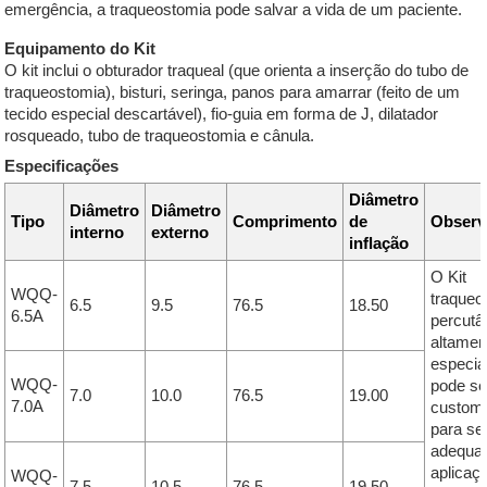
emergência, a traqueostomia pode salvar a vida de um paciente.
Equipamento do Kit
O kit inclui o obturador traqueal (que orienta a inserção do tubo de
traqueostomia), bisturi, seringa, panos para amarrar (feito de um
tecido especial descartável), fio-guia em forma de J, dilatador
rosqueado, tubo de traqueostomia e cânula.
Especificações
Diâmetro
Diâmetro
Diâmetro
Tipo
Comprimento
de
Observ
interno
externo
inflação
O Kit
WQQ-
traqueo
6.5
9.5
76.5
18.50
6.5A
percutâ
altamen
especia
WQQ-
pode se
7.0
10.0
76.5
19.00
7.0A
custom
para se
adequar
aplicaç
WQQ-